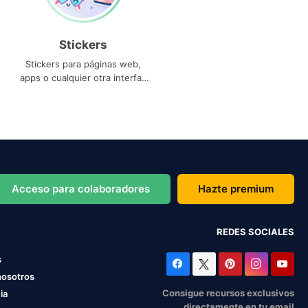
Stickers
Stickers para páginas web,
apps o cualquier otra interfaz
que necesites
Acceso para colaboradores
Hazte premium
REDES SOCIALES
s
nosotros
Consigue recursos exclusivos
ia
directamente en tu email