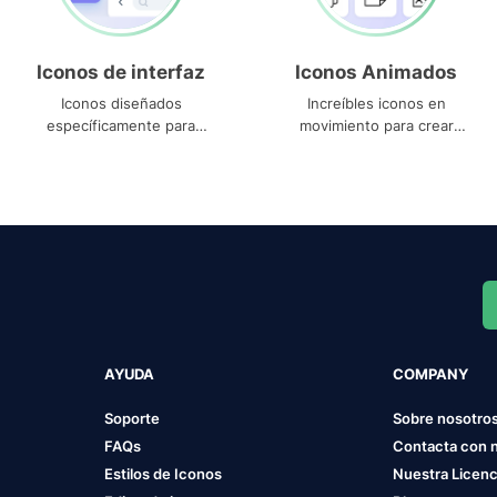
Iconos de interfaz
Iconos Animados
Iconos diseñados
Increíbles iconos en
específicamente para
movimiento para crear
interfaces
proyectos dinámicos
AYUDA
COMPANY
Soporte
Sobre nosotro
FAQs
Contacta con 
Estilos de Iconos
Nuestra Licenc