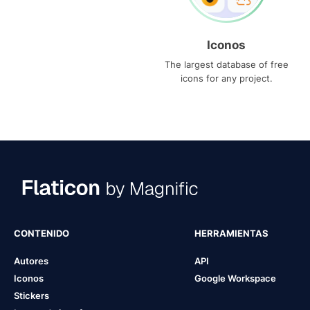
Iconos
The largest database of free
icons for any project.
CONTENIDO
HERRAMIENTAS
Autores
API
Iconos
Google Workspace
Stickers