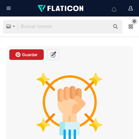
0
Guardar