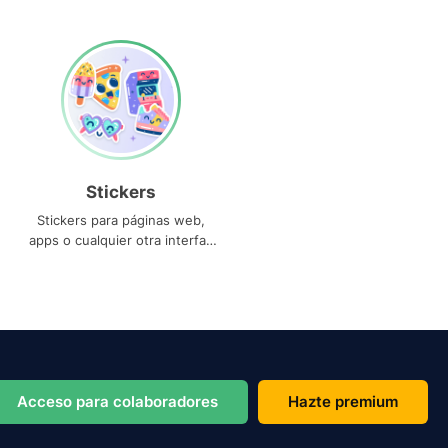
Stickers
Stickers para páginas web,
apps o cualquier otra interfaz
que necesites
Acceso para colaboradores
Hazte premium