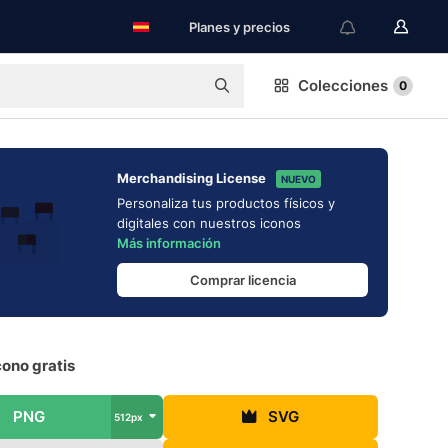
Planes y precios
Colecciones
0
Merchandising License
NUEVO
Personaliza tus productos físicos y
digitales con nuestros iconos
Más información
Comprar licencia
cono gratis
PNG
SVG
512px