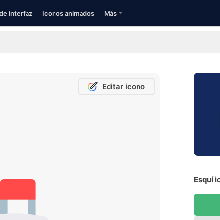
de interfaz
Iconos animados
Más
Editar icono
Esquí i