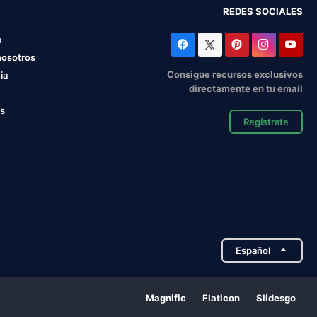
REDES SOCIALES
s
nosotros
Consigue recursos exclusivos
ia
directamente en tu email
os
Regístrate
Español
Magnific
Flaticon
Slidesgo