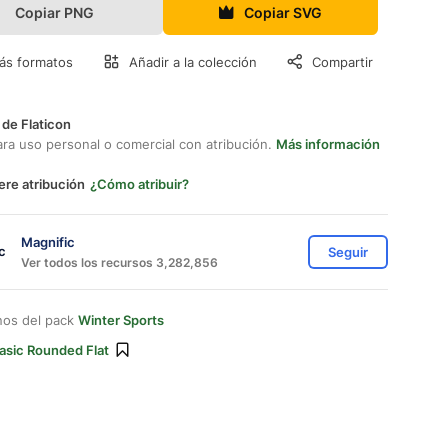
Copiar PNG
Copiar SVG
ás formatos
Añadir a la colección
Compartir
 de Flaticon
ara uso personal o comercial con atribución.
Más información
ere atribución
¿Cómo atribuir?
Magnific
Seguir
Ver todos los recursos 3,282,856
nos del pack
Winter Sports
asic Rounded Flat