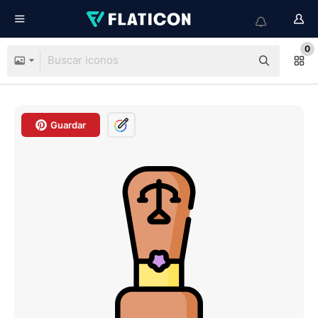
0
Guardar