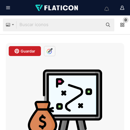
0
Guardar