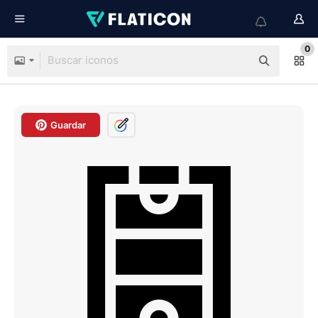
0
Guardar