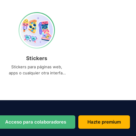
Stickers
Stickers para páginas web,
apps o cualquier otra interfaz
que necesites
Acceso para colaboradores
Hazte premium