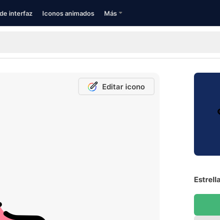
de interfaz
Iconos animados
Más
Editar icono
Estrell