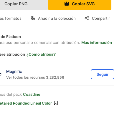
Copiar PNG
Copiar SVG
ás formatos
Añadir a la colección
Compartir
 de Flaticon
ara uso personal o comercial con atribución.
Más información
ere atribución
¿Cómo atribuir?
Magnific
Seguir
Ver todos los recursos 3,282,856
nos del pack
Coastline
etailed Rounded Lineal Color