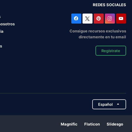
REDES SOCIALES
s
nosotros
Consigue recursos exclusivos
ia
directamente en tu email
os
Regístrate
Español
Magnific
Flaticon
Slidesgo