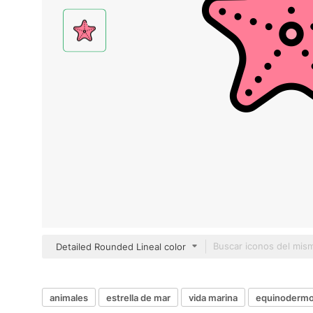
Detailed Rounded Lineal color
animales
estrella de mar
vida marina
equinoderm