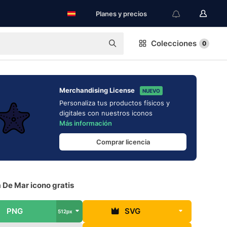
Planes y precios
Colecciones
0
Merchandising License
NUEVO
Personaliza tus productos físicos y
digitales con nuestros iconos
Más información
Comprar licencia
a De Mar icono gratis
PNG
SVG
512px