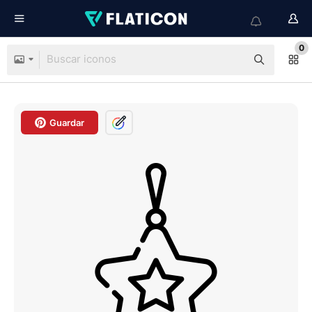
0
Guardar