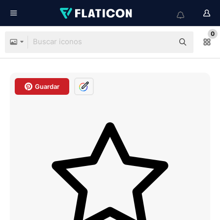
0
Guardar