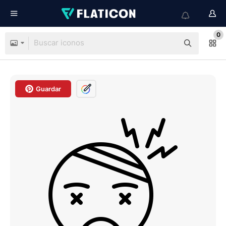
0
Guardar