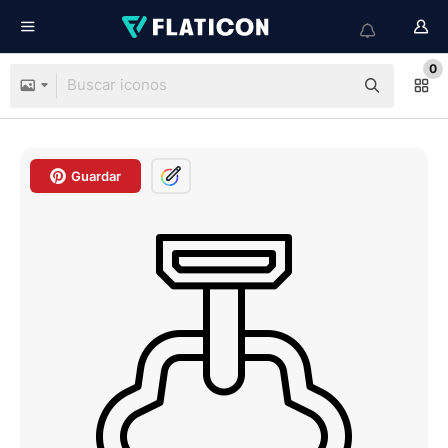
0
Guardar