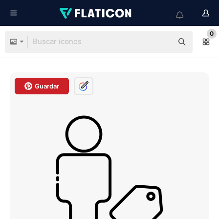
0
Guardar