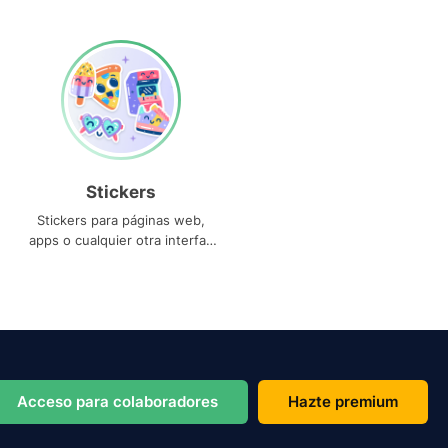
Stickers
Stickers para páginas web,
apps o cualquier otra interfaz
que necesites
Acceso para colaboradores
Hazte premium