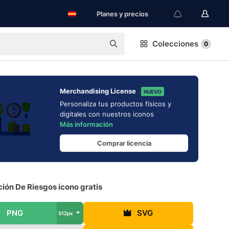
Planes y precios
Colecciones
0
Merchandising License
NUEVO
Personaliza tus productos físicos y
digitales con nuestros iconos
Más información
Comprar licencia
ión De Riesgos icono gratis
PNG
SVG
512px