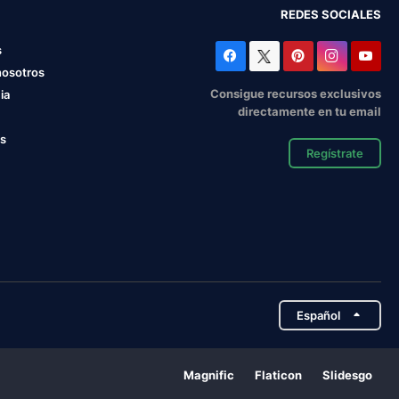
REDES SOCIALES
s
nosotros
Consigue recursos exclusivos
ia
directamente en tu email
os
Regístrate
Español
Magnific
Flaticon
Slidesgo