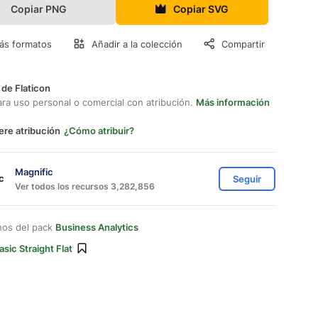
Copiar PNG
Copiar SVG
ás formatos
Añadir a la colección
Compartir
 de Flaticon
ara uso personal o comercial con atribución.
Más información
ere atribución
¿Cómo atribuir?
Magnific
Seguir
Ver todos los recursos 3,282,856
nos del pack
Business Analytics
asic Straight Flat