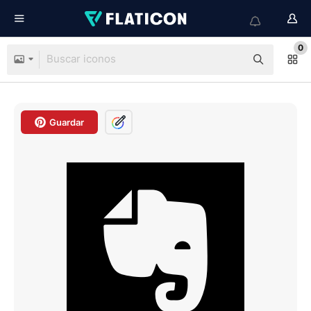
0
Guardar