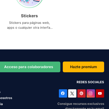
Stickers
Stickers para páginas web,
apps o cualquier otra interfaz
que necesites
Acceso para colaboradores
Hazte premium
REDES SOCIALES
s
nosotros
Consigue recursos exclusivos
ia
directamente en tu email