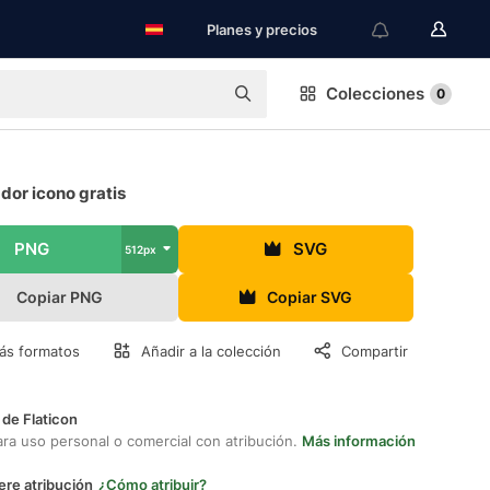
Planes y precios
Colecciones
0
dor icono gratis
PNG
SVG
512px
Copiar PNG
Copiar SVG
ás formatos
Añadir a la colección
Compartir
 de Flaticon
ara uso personal o comercial con atribución.
Más información
ere atribución
¿Cómo atribuir?