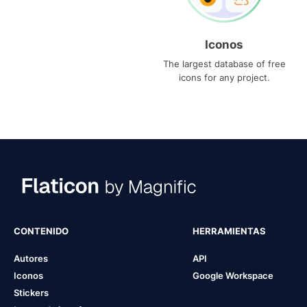
Iconos
The largest database of free
icons for any project.
CONTENIDO
HERRAMIENTAS
Autores
API
Iconos
Google Workspace
Stickers