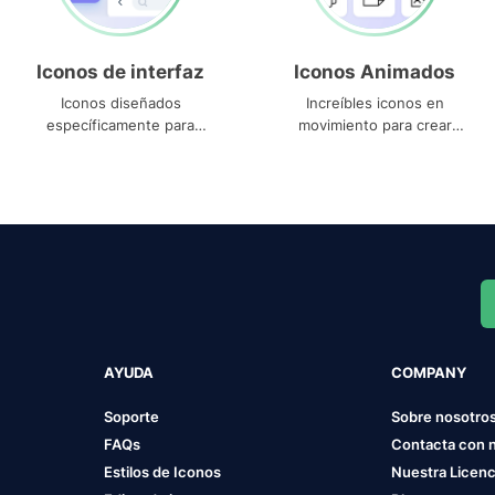
Iconos de interfaz
Iconos Animados
Iconos diseñados
Increíbles iconos en
específicamente para
movimiento para crear
interfaces
proyectos dinámicos
AYUDA
COMPANY
Soporte
Sobre nosotro
FAQs
Contacta con 
Estilos de Iconos
Nuestra Licenc