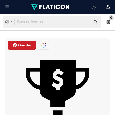
0
Guardar