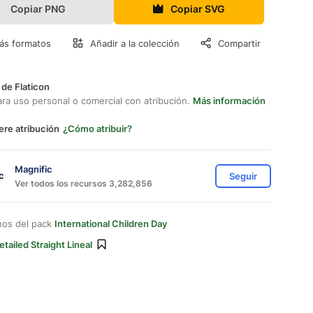
Copiar PNG
Copiar SVG
ás formatos
Añadir a la colección
Compartir
 de Flaticon
ara uso personal o comercial con atribución.
Más información
ere atribución
¿Cómo atribuir?
Magnific
Seguir
Ver todos los recursos 3,282,856
nos del pack
International Children Day
etailed Straight Lineal