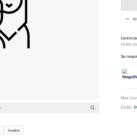
M
Licencia
Gratis p
Se requi
Más ico
Estilo:
D
madre