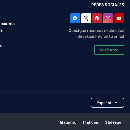
REDES SOCIALES
s
nosotros
Consigue recursos exclusivos
ia
directamente en tu email
os
Regístrate
Español
Magnific
Flaticon
Slidesgo