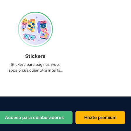
Stickers
Stickers para páginas web,
apps o cualquier otra interfaz
que necesites
Acceso para colaboradores
Hazte premium