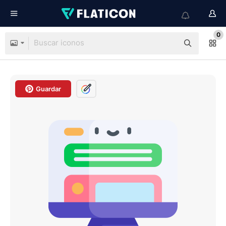
0
Guardar