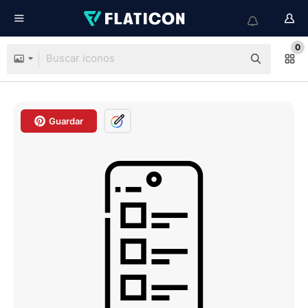
0
Guardar