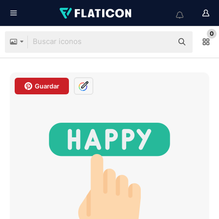
0
Guardar