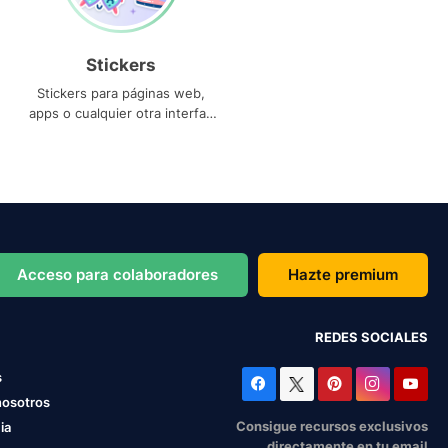
Stickers
Stickers para páginas web,
apps o cualquier otra interfaz
que necesites
Acceso para colaboradores
Hazte premium
REDES SOCIALES
s
nosotros
Consigue recursos exclusivos
ia
directamente en tu email