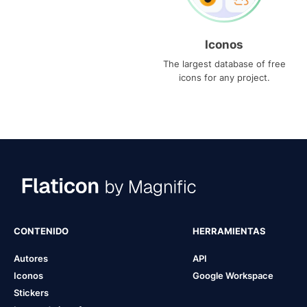
Iconos
The largest database of free
icons for any project.
CONTENIDO
HERRAMIENTAS
Autores
API
Iconos
Google Workspace
Stickers