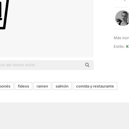
Más ico
Estilo:
K
aponés
fideos
ramen
salmón
comida y restaurante