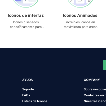
Iconos de interfaz
Iconos Animados
Iconos diseñados
Increíbles iconos en
específicamente para
movimiento para crear
interfaces
proyectos dinámicos
AYUDA
COMPANY
Soporte
Sobre nosotro
FAQs
Contacta con 
Estilos de Iconos
Nuestra Licenc