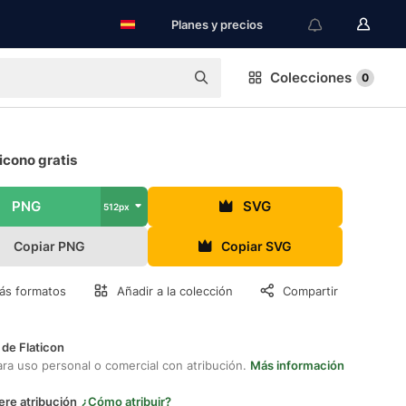
Planes y precios
Colecciones
0
icono gratis
PNG
SVG
512px
Copiar PNG
Copiar SVG
ás formatos
Añadir a la colección
Compartir
 de Flaticon
ara uso personal o comercial con atribución.
Más información
ere atribución
¿Cómo atribuir?