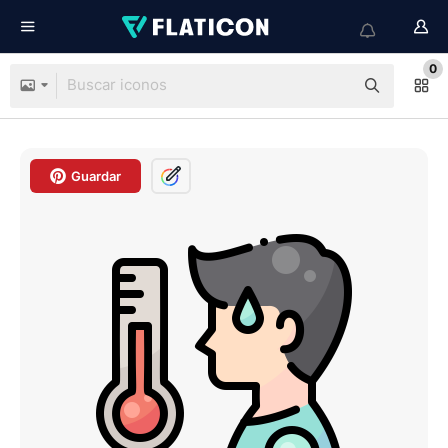
0
Guardar