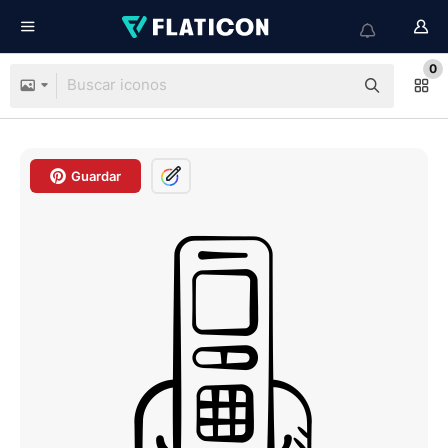
0
Guardar