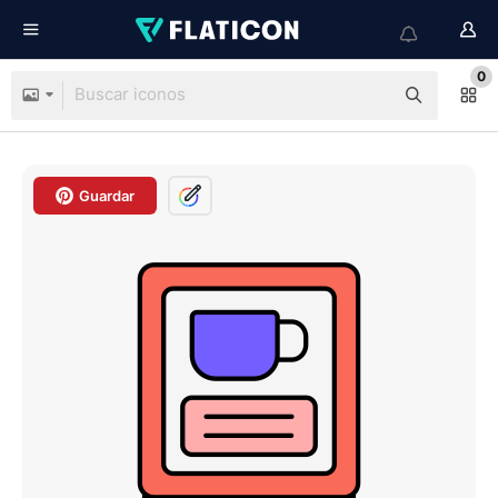
0
Guardar