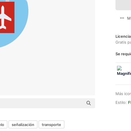
M
Licencia
Gratis p
Se requi
Más ico
Estilo:
F
elo
señalización
transporte