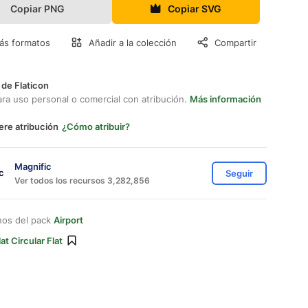
Copiar PNG
Copiar SVG
ás formatos
Añadir a la colección
Compartir
 de Flaticon
ara uso personal o comercial con atribución.
Más información
ere atribución
¿Cómo atribuir?
Magnific
Seguir
Ver todos los recursos 3,282,856
nos del pack
Airport
lat Circular Flat