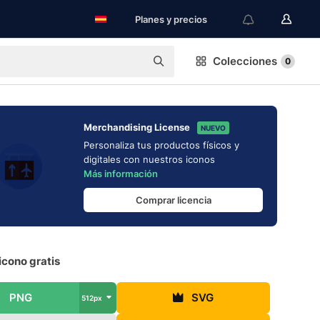
Planes y precios
Colecciones
0
Merchandising License
NUEVO
Personaliza tus productos físicos y
digitales con nuestros iconos
Más información
Comprar licencia
icono gratis
PNG
SVG
512px