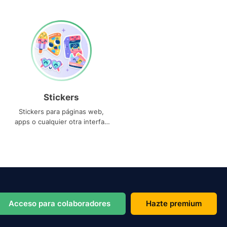
Stickers
Stickers para páginas web,
apps o cualquier otra interfaz
que necesites
Acceso para colaboradores
Hazte premium