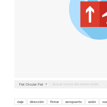
Flat Circular Flat
viaje
dirección
firmar
aeropuerto
avión
vu