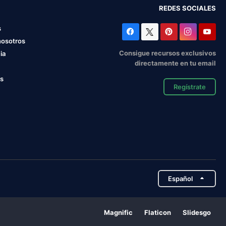
REDES SOCIALES
s
nosotros
Consigue recursos exclusivos
ia
directamente en tu email
os
Regístrate
Español
Magnific
Flaticon
Slidesgo