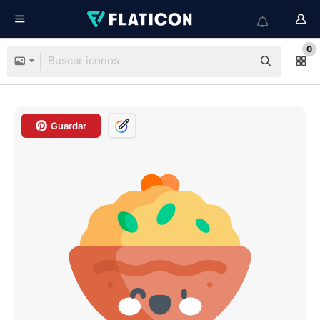
0
Guardar