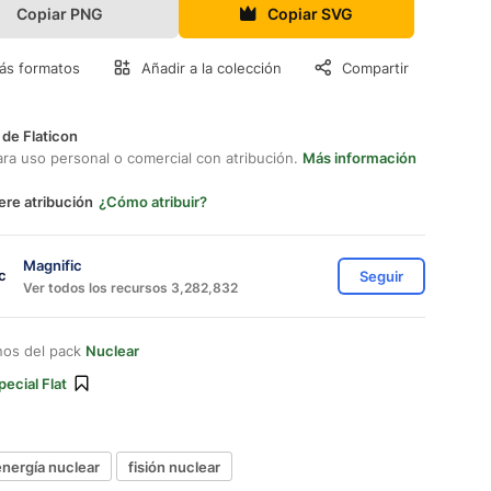
Copiar PNG
Copiar SVG
ás formatos
Añadir a la colección
Compartir
 de Flaticon
ara uso personal o comercial con atribución.
Más información
ere atribución
¿Cómo atribuir?
Magnific
Seguir
Ver todos los recursos 3,282,832
nos del pack
Nuclear
pecial Flat
energía nuclear
fisión nuclear