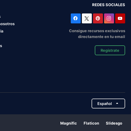
REDES SOCIALES
s
nosotros
Consigue recursos exclusivos
ia
directamente en tu email
os
Regístrate
Español
Magnific
Flaticon
Slidesgo