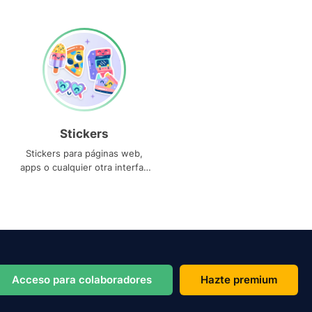
Stickers
Stickers para páginas web,
apps o cualquier otra interfaz
que necesites
Acceso para colaboradores
Hazte premium