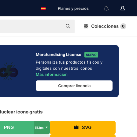
Planes y precios
Colecciones
0
Merchandising License
NUEVO
Personaliza tus productos físicos y
digitales con nuestros iconos
Más información
Comprar licencia
Nuclear icono gratis
PNG
SVG
512px