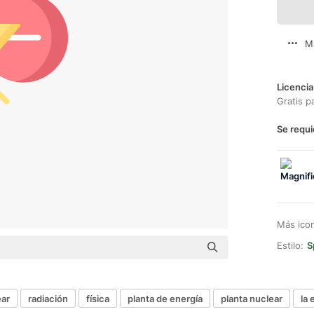
M
Licencia
Gratis p
Se requi
Más ico
Estilo:
S
ear
radiación
física
planta de energía
planta nuclear
la 