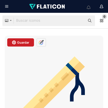
0
Guardar