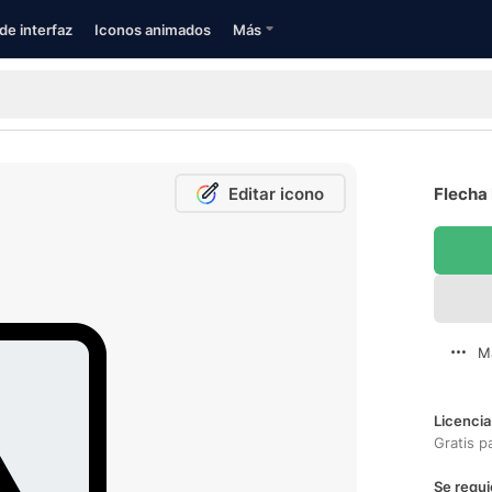
de interfaz
Iconos animados
Más
Editar icono
Flecha 
M
Licencia
Gratis p
Se requi