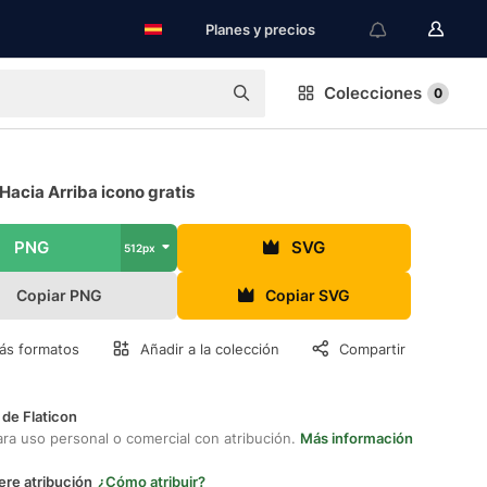
Planes y precios
Colecciones
0
Hacia Arriba icono gratis
PNG
SVG
512px
Copiar PNG
Copiar SVG
ás formatos
Añadir a la colección
Compartir
 de Flaticon
ara uso personal o comercial con atribución.
Más información
ere atribución
¿Cómo atribuir?