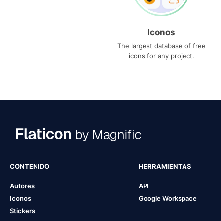
Iconos
The largest database of free
icons for any project.
CONTENIDO
HERRAMIENTAS
Autores
API
Iconos
Google Workspace
Stickers