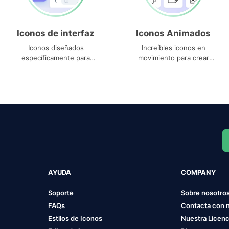
Iconos de interfaz
Iconos Animados
Iconos diseñados
Increíbles iconos en
específicamente para
movimiento para crear
interfaces
proyectos dinámicos
AYUDA
COMPANY
Soporte
Sobre nosotro
FAQs
Contacta con 
Estilos de Iconos
Nuestra Licenc