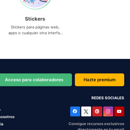
Stickers
Stickers para páginas web,
apps o cualquier otra interfaz
que necesites
Acceso para colaboradores
Hazte premium
REDES SOCIALES
s
nosotros
Consigue recursos exclusivos
ia
directamente en tu email