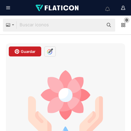
0
Guardar