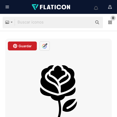
0
Guardar