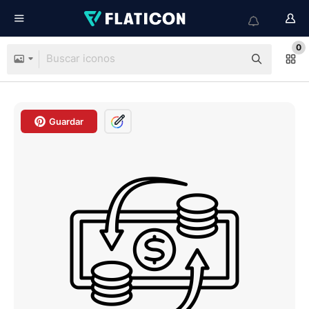
0
Guardar