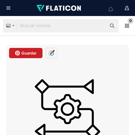
0
Guardar