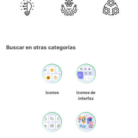
Buscar en otras categorías
Iconos
Iconos de
interfaz