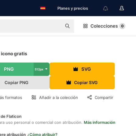
Planes y precios
Colecciones
0
icono gratis
PNG
SVG
512px
Copiar PNG
Copiar SVG
ás formatos
Añadir a la colección
Compartir
 de Flaticon
ara uso personal o comercial con atribución.
Más información
ere atribución
¿Cómo atribuir?