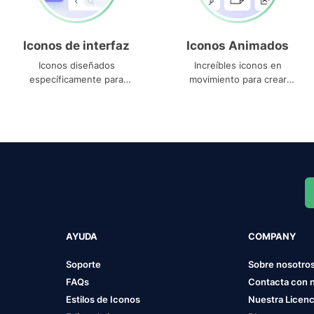
Iconos de interfaz
Iconos Animados
Iconos diseñados
Increíbles iconos en
específicamente para
movimiento para crear
interfaces
proyectos dinámicos
AYUDA
COMPANY
Soporte
Sobre nosotro
FAQs
Contacta con 
Estilos de Iconos
Nuestra Licenc