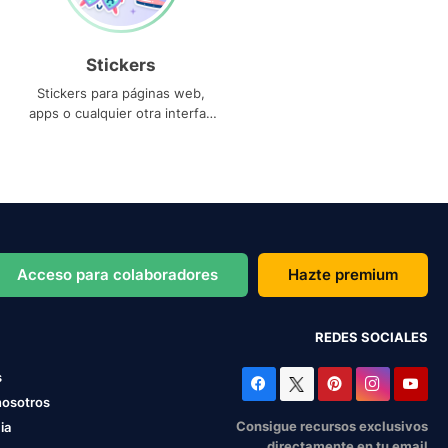
Stickers
Stickers para páginas web,
apps o cualquier otra interfaz
que necesites
Acceso para colaboradores
Hazte premium
REDES SOCIALES
s
nosotros
Consigue recursos exclusivos
ia
directamente en tu email