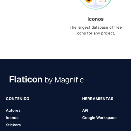
Iconos
The largest database of free
icons for any project.
CONTENIDO
HERRAMIENTAS
Autores
API
Iconos
Google Workspace
Stickers