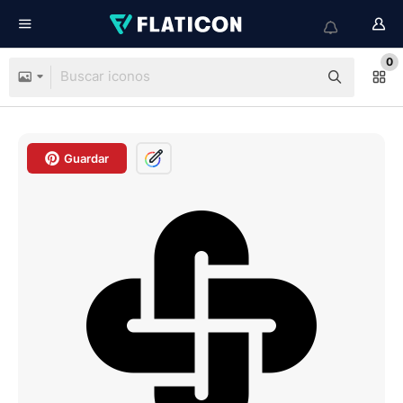
0
Guardar