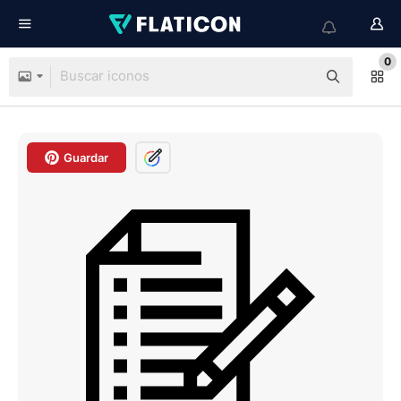
0
Guardar