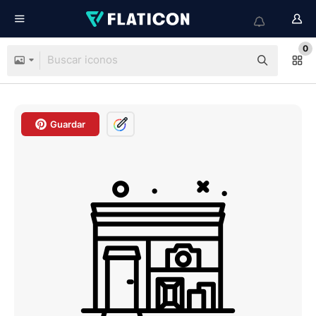
0
Guardar