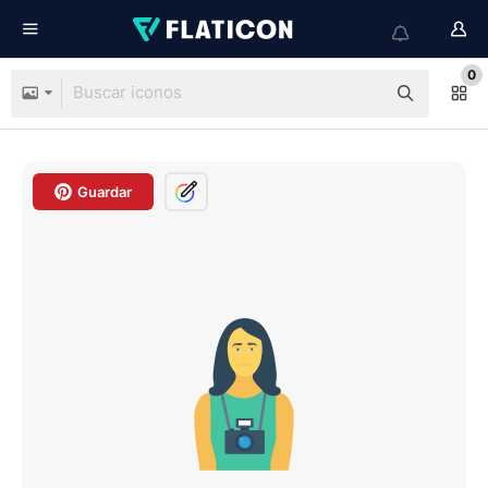
0
Guardar