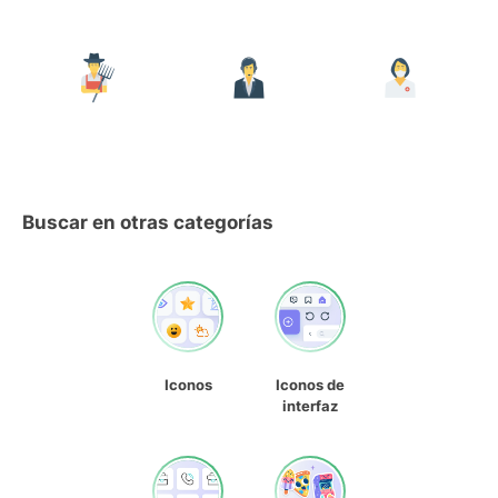
Buscar en otras categorías
Iconos
Iconos de
interfaz