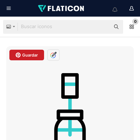
0
Guardar