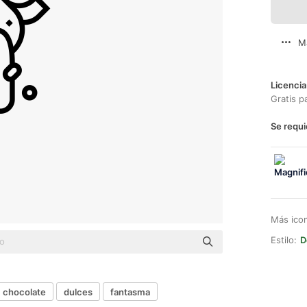
M
Licencia
Gratis p
Se requi
Más ico
Estilo:
D
chocolate
dulces
fantasma