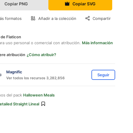
Copiar PNG
Copiar SVG
ás formatos
Añadir a la colección
Compartir
 de Flaticon
ara uso personal o comercial con atribución.
Más información
ere atribución
¿Cómo atribuir?
Magnific
Seguir
Ver todos los recursos 3,282,856
nos del pack
Halloween Meals
etailed Straight Lineal