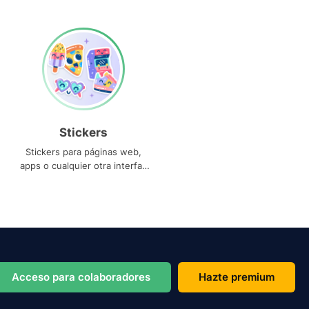
Stickers
Stickers para páginas web,
apps o cualquier otra interfaz
que necesites
Acceso para colaboradores
Hazte premium