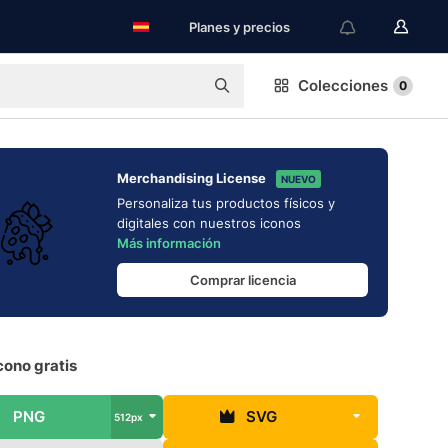
Planes y precios
Colecciones
0
Merchandising License
NUEVO
Personaliza tus productos físicos y
digitales con nuestros iconos
Más información
Comprar licencia
cono gratis
PNG
SVG
512px