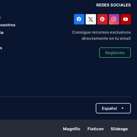
REDES SOCIALES
s
nosotros
Consigue recursos exclusivos
ia
directamente en tu email
os
Regístrate
Español
Magnific
Flaticon
Slidesgo