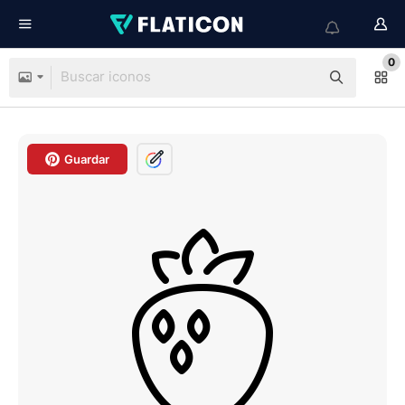
0
Guardar