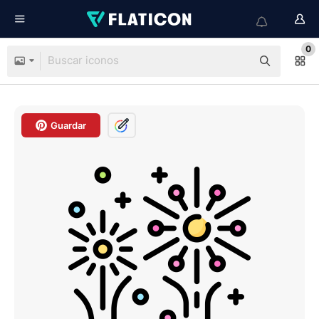
0
Guardar