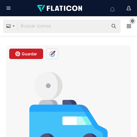
0
Guardar