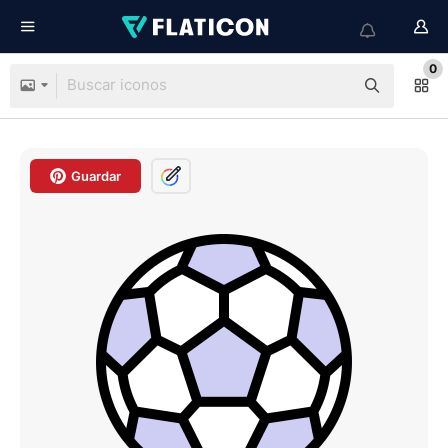
0
Guardar