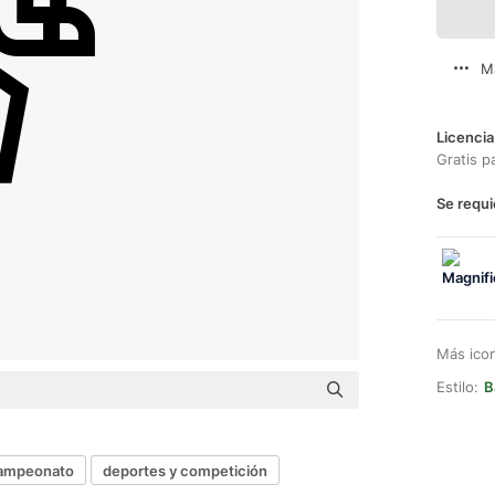
M
Licencia
Gratis p
Se requi
Más ico
Estilo:
B
ampeonato
deportes y competición