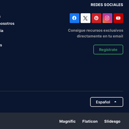
REDES SOCIALES
s
nosotros
Consigue recursos exclusivos
ia
directamente en tu email
os
Regístrate
Español
Magnific
Flaticon
Slidesgo