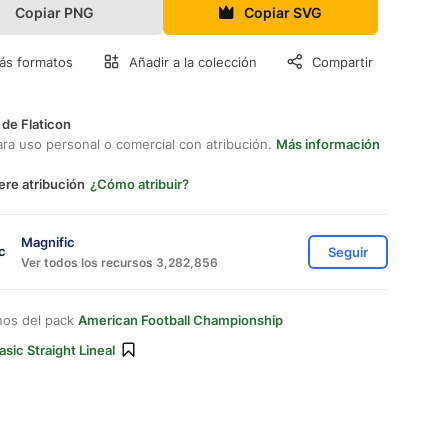
Copiar PNG
Copiar SVG
ás formatos
Añadir a la colección
Compartir
 de Flaticon
ara uso personal o comercial con atribución.
Más información
ere atribución
¿Cómo atribuir?
Magnific
Seguir
Ver todos los recursos 3,282,856
nos del pack
American Football Championship
asic Straight Lineal