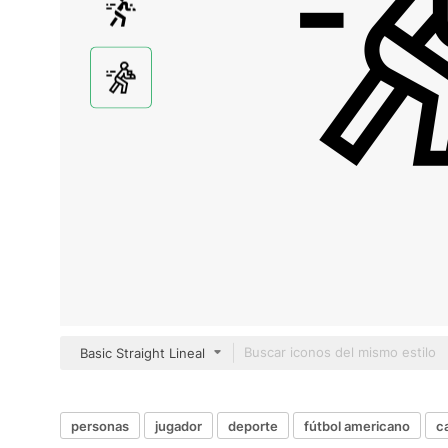
Basic Straight Lineal
personas
jugador
deporte
fútbol americano
c