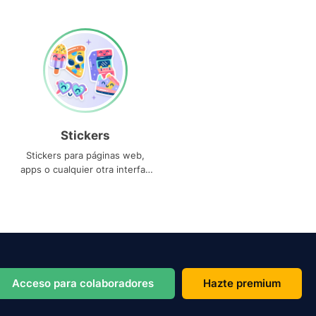
Stickers
Stickers para páginas web,
apps o cualquier otra interfaz
que necesites
Acceso para colaboradores
Hazte premium