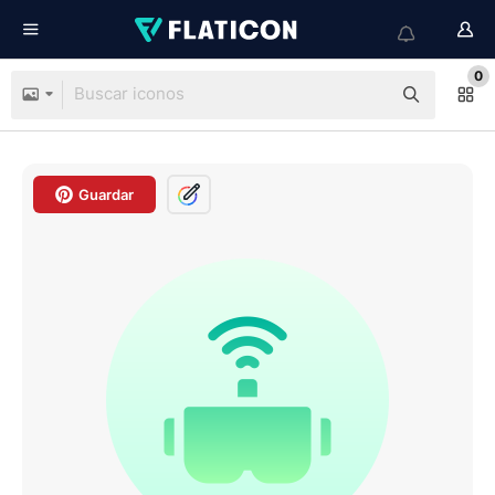
0
Guardar