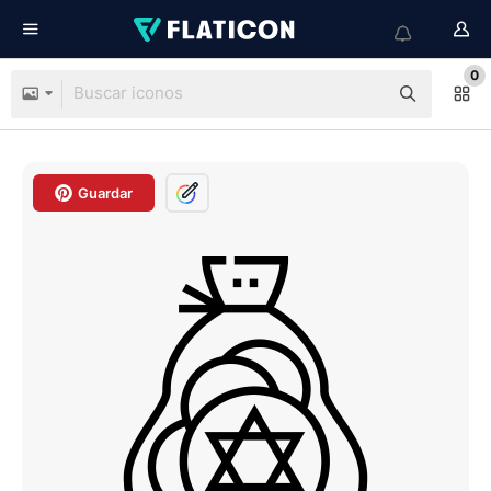
0
Guardar