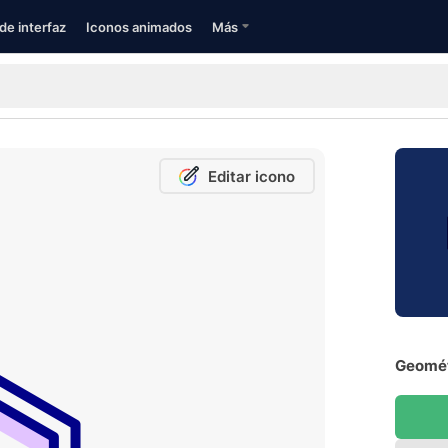
de interfaz
Iconos animados
Más
Editar icono
Geomét