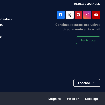
REDES SOCIALES
s
nosotros
Consigue recursos exclusivos
ia
directamente en tu email
os
Regístrate
Español
Magnific
Flaticon
Slidesgo