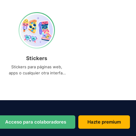
Stickers
Stickers para páginas web,
apps o cualquier otra interfaz
que necesites
Acceso para colaboradores
Hazte premium