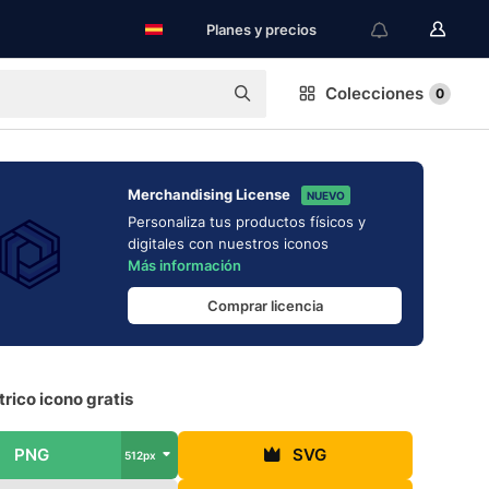
Planes y precios
Colecciones
0
Merchandising License
NUEVO
Personaliza tus productos físicos y
digitales con nuestros iconos
Más información
Comprar licencia
rico icono gratis
PNG
SVG
512px