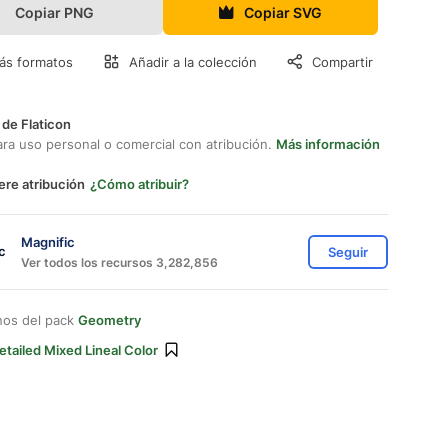
Copiar PNG
Copiar SVG
ás formatos
Añadir a la colección
Compartir
 de Flaticon
ara uso personal o comercial con atribución.
Más información
ere atribución
¿Cómo atribuir?
Magnific
Seguir
Ver todos los recursos 3,282,856
nos del pack
Geometry
etailed Mixed Lineal Color