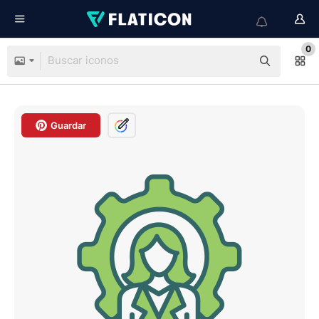
0
Guardar