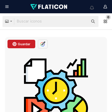
0
Guardar